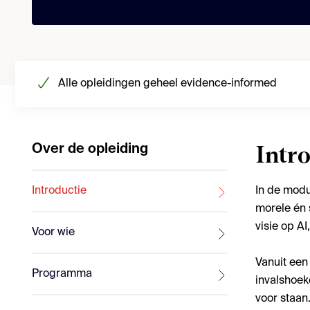
Alle opleidingen geheel evidence-informed
Over de opleiding
Intr
Introductie
In de mod
morele én 
visie op A
Voor wie
Vanuit een
Programma
invalshoek
voor staan