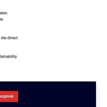
.
alen.
te
die direct
tainability
gesprek