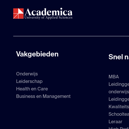
Vakgebieden
Snel n
Onderwijs
MBA
Leiderschap
Leidingg
Health en Care
onderwij
Business en Management
Leidingge
Kwaliteit
Schoolte
Leraar