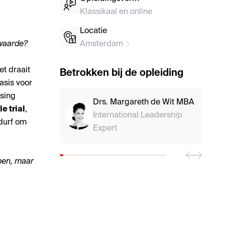
Klassikaal en online
Locatie
 waarde?
Amsterdam
et draait
Betrokken bij de opleiding
asis voor
sing
Drs. Margareth de Wit MBA
e trial
,
International Leadership
 durf om
Expert
ppen, maar