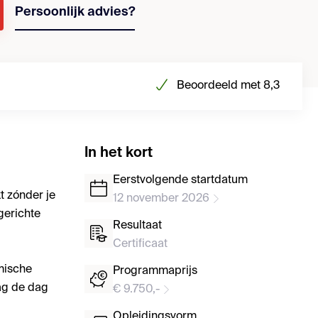
Persoonlijk advies?
Beoordeeld met 8,3
In het kort
Eerstvolgende startdatum
t zónder je
12 november 2026
gerichte
Resultaat
Certificaat
mische
Programmaprijs
aag de dag
€ 9.750,-
Opleidingsvorm