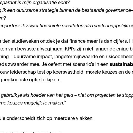
sparant is mijn organisatie écht?
 ik een duurzame strategie binnen de bestaande governance-
en?
apporteer ik zowel financiële resultaten als maatschappelijke
tien studieweken ontdek je dat finance meer is dan cijfers. H
en van bewuste afwegingen. KPI’s zijn niet langer de enige b
ming – duurzame impact, langetermijnwaarde en risicobeheer
ds zwaarder mee. Je oefent met scenario’s in een
sustainabl
 jouw leiderschap test op koersvastheid, morele keuzes en de
 goedkoopste optie te kijken.
 gebruik je als hoeder van het geld – niet om projecten te sto
me keuzes mogelijk te maken.”
le onderscheidt zich op meerdere vlakken: