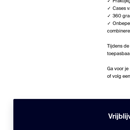
✓ Praktijk
✓ Cases va
✓ 360 gra
✓ Onbeperk
combinere
Tijdens de
toepasbaar
Ga voor je
of volg ee
Vrijbl