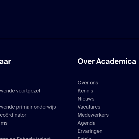
aar
Over Academica
Over ons
evende voortgezet
Kennis
s
Nieuws
vende primair onderwijs
Vacatures
scoördinator
Medewerkers
ams
Agenda
Ervaringen