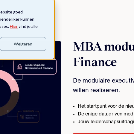
website goed
riendelijker kunnen
sses.
Hier
vind je alle
MBA modul
Weigeren
Finance
De modulaire executi
willen realiseren.
Het startpunt voor de nie
De enige datadriven mod
Jouw leiderschapsuitdagi