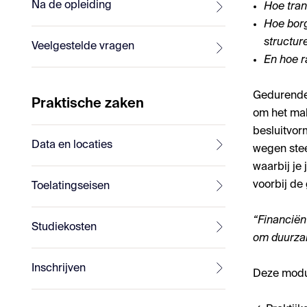
Na de opleiding
Hoe tran
Hoe borg
structur
Veelgestelde vragen
En hoe r
Gedurende 
Praktische zaken
om het mak
besluitvor
Data en locaties
wegen stee
waarbij je
voorbij de
Toelatingseisen
“Financiën
Studiekosten
om duurza
Inschrijven
Deze modu