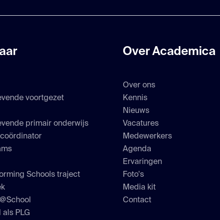
aar
Over Academica
Over ons
evende voortgezet
Kennis
s
Nieuws
vende primair onderwijs
Vacatures
scoördinator
Medewerkers
ams
Agenda
Ervaringen
orming Schools traject
Foto's
ek
Media kit
h@School
Contact
 als PLG