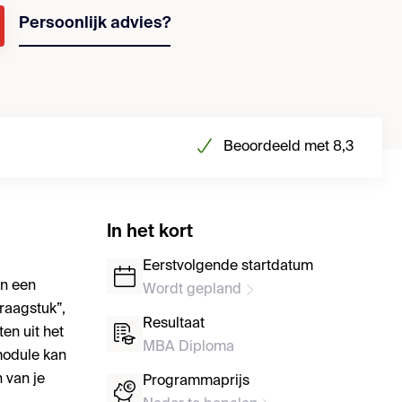
Persoonlijk advies?
Beoordeeld met 8,3
In het kort
Eerstvolgende startdatum
an een
Wordt gepland
raagstuk”,
Resultaat
en uit het
MBA Diploma
module kan
 van je
Programmaprijs