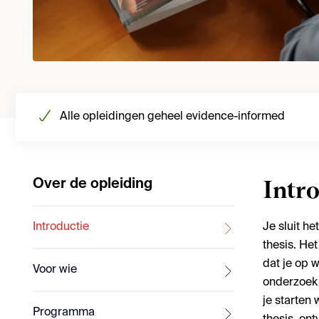
Alle opleidingen geheel evidence-informed
Over de opleiding
Intr
Introductie
Je sluit he
thesis. He
dat je op 
Voor wie
onderzoek 
je starten
Programma