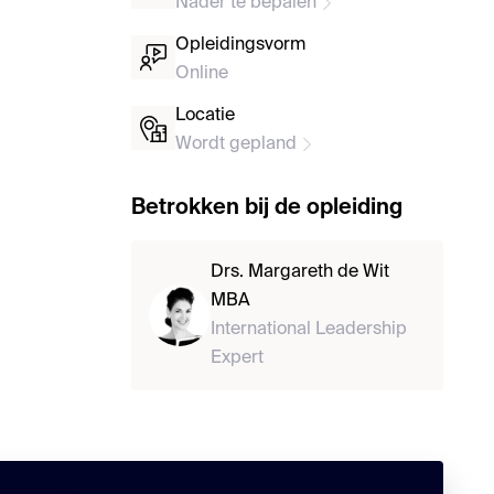
Nader te bepalen
Opleidingsvorm
Online
Locatie
Wordt gepland
Betrokken bij de opleiding
Drs. Margareth de Wit
MBA
International Leadership
Expert