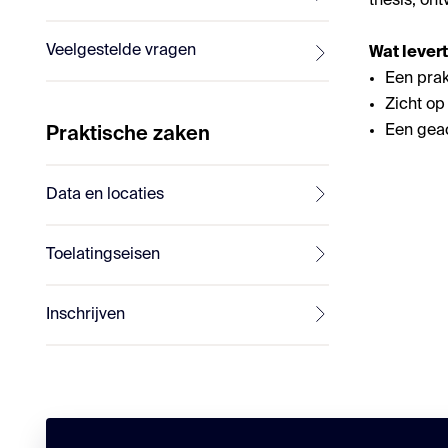
thesis, on
Veelgestelde vragen
Wat levert
Een prak
Zicht op
Een gea
Praktische zaken
Data en locaties
Toelatingseisen
Inschrijven