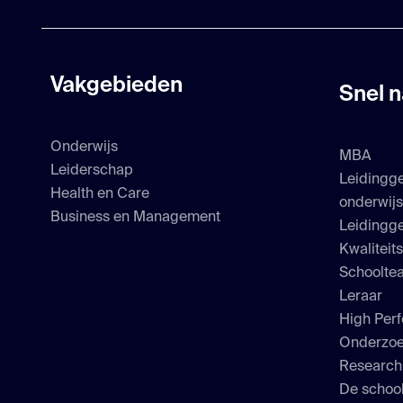
Vakgebieden
Snel n
Onderwijs
MBA
Leiderschap
Leidingg
Health en Care
onderwij
Business en Management
Leidingge
Kwaliteit
Schoolte
Leraar
High Perf
Onderzo
Researc
De school