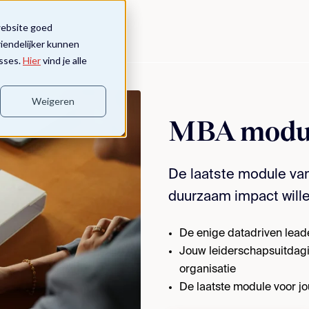
website goed
riendelijker kunnen
sses.
Hier
vind je alle
Weigeren
MBA modul
De laatste module van
duurzaam impact wille
De enige datadriven lea
Jouw leiderschapsuitdagi
organisatie
De laatste module voor jo