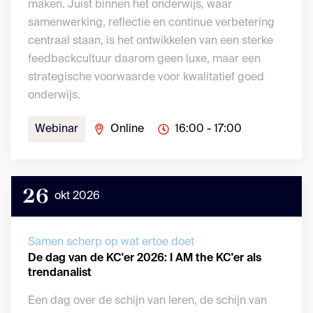
maken. Juist binnen het onderwijs, waar
samenwerking, reflectie en continue verbetering
centraal staan, is het ontwikkelen van een sterke
feedbackcultuur daarom geen luxe, maar een
strategische voorwaarde voor kwalitatief goed
onderwijs.
Webinar
Online
16:00 - 17:00
26
okt 2026
Samen scherp op wat ertoe doet
De dag van de KC'er 2026: I AM the KC'er als
trendanalist
Een dag over de schijn van leren, de schijn van