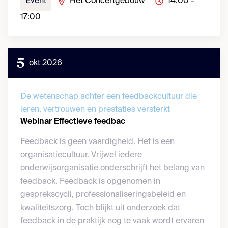
Event
Het Concertgebouw
14:00 -
17:00
5
okt 2026
De wetenschap achter een feedbackcultuur die
leren, vertrouwen en prestaties versterkt
Webinar Effectieve feedbac
Feedback is geen vaardigheid. Het is een
organisatiecultuur. Vrijwel iedere
onderwijsorganisatie onderschrijft het belang van
feedback. Feedback is opgenomen in
gesprekscycli, professionaliseringsbeleid en
kwaliteitszorg. Toch blijkt uit onderzoek dat
feedback in de praktijk nog te vaak wordt ervaren