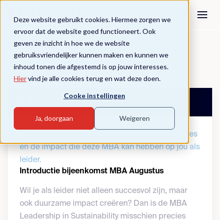
Deze website gebruikt cookies. Hiermee zorgen we
ervoor dat de website goed functioneert. Ook
geven ze inzicht in hoe we de website
Events
gebruiksvriendelijker kunnen maken en kunnen we
Ontdek wat er te doen is bij Academica.
inhoud tonen die afgestemd is op jouw interesses.
Hier
vind je alle cookies terug en wat deze doen.
Cooke instellingen
24
aug 2026
Ja, doorgaan
Weigeren
Je maakt kennis met het programma, de modules
en de impact die deze MBA kan hebben op jou als
leider.
Introductie bijeenkomst MBA Augustus
Wil je als leider niet alleen succesvol zijn, maar
ook duurzame impact creëren? Dan is de MBA
Leadership in Sustainability misschien precies