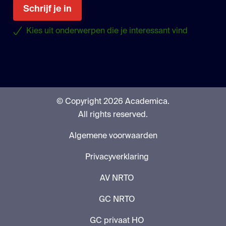
Schrijf je in
Kies uit onderwerpen die je interessant vind
© Copyright 2026 Academica.
All rights reserved.
Algemene voorwaarden
Privacyverklaring
AV NRTO
GC NRTO
GC privaat HO