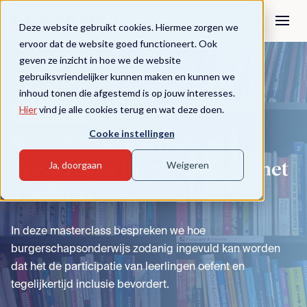
Deze website gebruikt cookies. Hiermee zorgen we
ervoor dat de website goed functioneert. Ook
geven ze inzicht in hoe we de website
Naar agenda
gebruiksvriendelijker kunnen maken en kunnen we
inhoud tonen die afgestemd is op jouw interesses.
Hier
vind je alle cookies terug en wat deze doen.
Masterclass
Cooke instellingen
Door prof. dr. Laurence Guérin
Masterclass Burgerschap in het
Ja, doorgaan
Weigeren
kwadraat
In deze masterclass bespreken we hoe
burgerschapsonderwijs zodanig ingevuld kan worden
dat het de participatie van leerlingen oefent en
tegelijkertijd inclusie bevordert.