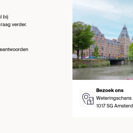
 bij
raag verder.
 beantwoorden
Bezoek ons
Weteringschans
1017 SG Amster