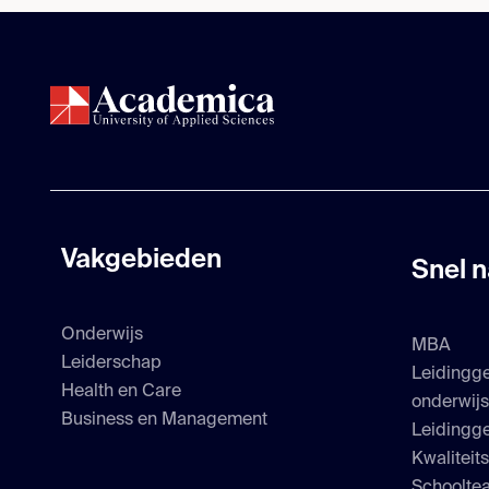
Vakgebieden
Snel n
Onderwijs
MBA
Leiderschap
Leidingg
Health en Care
onderwij
Business en Management
Leidingge
Kwaliteit
Schoolte