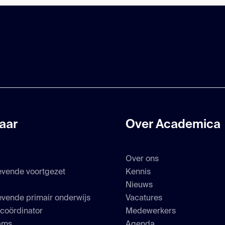
aar
Over Academica
Over ons
evende voortgezet
Kennis
s
Nieuws
vende primair onderwijs
Vacatures
scoördinator
Medewerkers
ams
Agenda