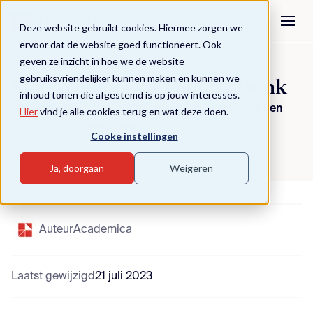
Deze website gebruikt cookies. Hiermee zorgen we
ervoor dat de website goed functioneert. Ook
geven ze inzicht in hoe we de website
Terug naar overzicht
gebruiksvriendelijker kunnen maken en kunnen we
MA Academica - Danuta Donk
inhoud tonen die afgestemd is op jouw interesses.
Het verbeteren van het rekenonderwijs middels een
Hier
vind je alle cookies terug en wat deze doen.
zelfreguleringsinterventie
Cooke instellingen
Ja, doorgaan
Weigeren
Auteur
Academica
Laatst gewijzigd
21 juli 2023