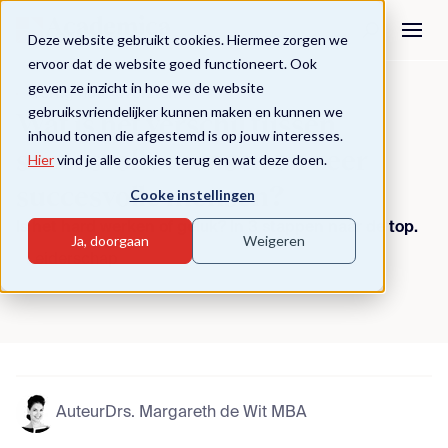
Deze website gebruikt cookies. Hiermee zorgen we
ervoor dat de website goed functioneert. Ook
geven ze inzicht in hoe we de website
Terug naar overzicht
gebruiksvriendelijker kunnen maken en kunnen we
Wat is het verschil tussen
inhoud tonen die afgestemd is op jouw interesses.
succesvolle mensen en zeer
Hier
vind je alle cookies terug en wat deze doen.
succesvolle mensen?
Cooke instellingen
Is het hard werken of geluk? In 3 stappen naar de top.
Ja, doorgaan
Weigeren
Leiderschap
Auteur
Drs. Margareth de Wit MBA