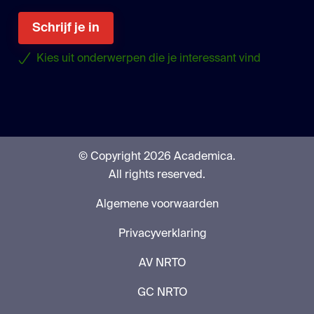
Schrijf je in
Kies uit onderwerpen die je interessant vind
© Copyright 2026 Academica.
All rights reserved.
Algemene voorwaarden
Privacyverklaring
AV NRTO
GC NRTO