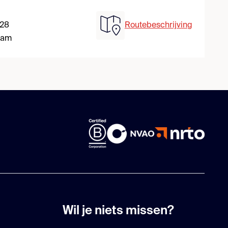
 28
Routebeschrijving
dam
Wil je niets missen?