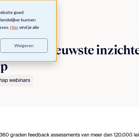
website goed
riendelijker kunnen
sses.
Hier
vind je alle
Weigeren
8 - De nieuwste inzicht
ap
hap webinars
n 360 graden feedback assessments van meer dan 120.000 leid