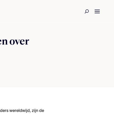
en over
ers wereldwijd, zijn de