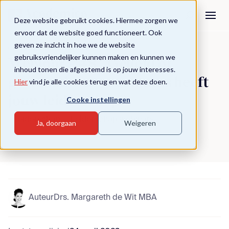
Deze website gebruikt cookies. Hiermee zorgen we
ervoor dat de website goed functioneert. Ook
geven ze inzicht in hoe we de website
Terug naar overzicht
gebruiksvriendelijker kunnen maken en kunnen we
Webinar #48 - Geliefd of
inhoud tonen die afgestemd is op jouw interesses.
gevreesd: wat voor status heeft
Hier
vind je alle cookies terug en wat deze doen.
jouw leiderschap?
Cooke instellingen
Leiderschap
Leiderschap webinars
Ja, doorgaan
Weigeren
Auteur
Drs. Margareth de Wit MBA