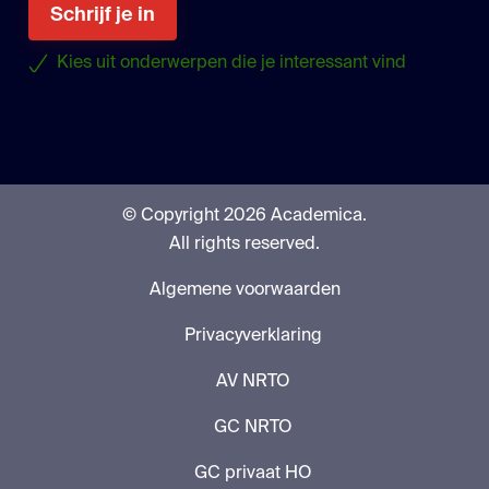
Schrijf je in
Kies uit onderwerpen die je interessant vind
© Copyright 2026 Academica.
All rights reserved.
Algemene voorwaarden
Privacyverklaring
AV NRTO
GC NRTO
GC privaat HO