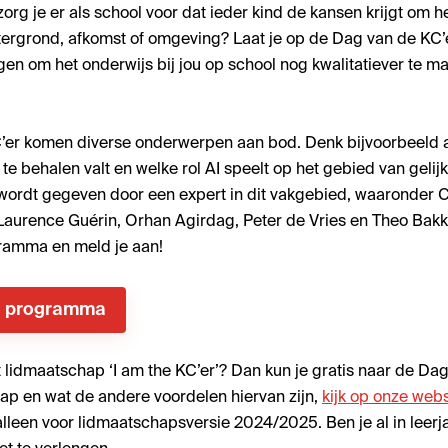
 zorg je er als school voor dat ieder kind de kansen krijgt om he
htergrond, afkomst of omgeving? Laat je op de Dag van de KC
en om het onderwijs bij jou op school nog kwalitatiever te m
C’er komen diverse onderwerpen aan bod. Denk bijvoorbeeld
e behalen valt en welke rol AI speelt op het gebied van gelij
wordt gegeven door een expert in dit vakgebied, waaronder Ca
 Laurence Guérin, Orhan Agirdag, Peter de Vries en Theo Bakk
gramma en meld je aan!
ge programma
t lidmaatschap ‘I am the KC’er’? Dan kun je gratis naar de Da
ap en wat de andere voordelen hiervan zijn,
kijk op onze webs
lleen voor lidmaatschapsversie 2024/2025. Ben je al in leerj