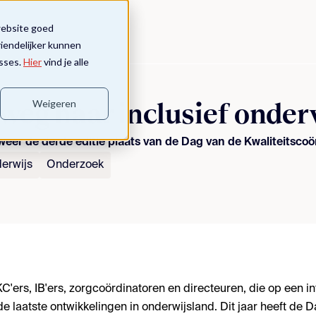
website goed
riendelijker kunnen
sses.
Hier
vind je alle
Weigeren
eg naar inclusief onder
eer de derde editie plaats van de Dag van de Kwaliteitscoör
erwijs
Onderzoek
C'ers, IB'ers,
zorgcoördinatoren
en directeuren, die op een i
de laatste ontwikkelingen in onderwijsland. Dit jaar heeft de