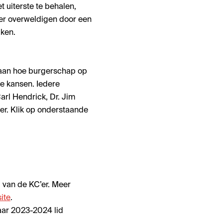
t uiterste te behalen,
’er overweldigen door een
aken.
 aan hoe burgerschap op
ke kansen. Iedere
rl Hendrick, Dr. Jim
er. Klik op onderstaande
g van de KC’er. Meer
ite
.
aar 2023-2024 lid