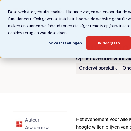
Deze website gebruikt cookies. Hiermee zorgen we ervoor dat de 
functioneert. Ook geven ze inzicht in hoe we de website gebruiksv
maken en kunnen we inhoud tonen die afgestemd is op jouw intere
cookies terug en wat deze doen.
Terug naar overzicht
Cooke instellingen
Ja, doorgaan
Samen op w
Op 19 november vindt alw
Onderwijspraktijk
Ond
Het evenement voor alle K
Auteur
hoogte willen blijven van 
Academica