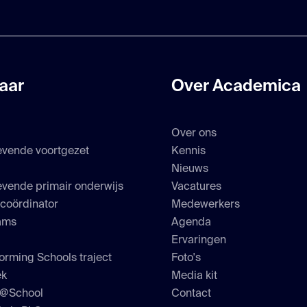
aar
Over Academica
Over ons
evende voortgezet
Kennis
s
Nieuws
vende primair onderwijs
Vacatures
scoördinator
Medewerkers
ams
Agenda
Ervaringen
orming Schools traject
Foto's
ek
Media kit
h@School
Contact