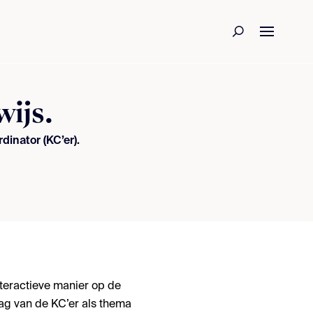
wijs.
dinator (KC’er).
nteractieve manier op de
 Dag van de KC’er als thema