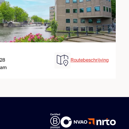
 28
Routebeschrijving
dam