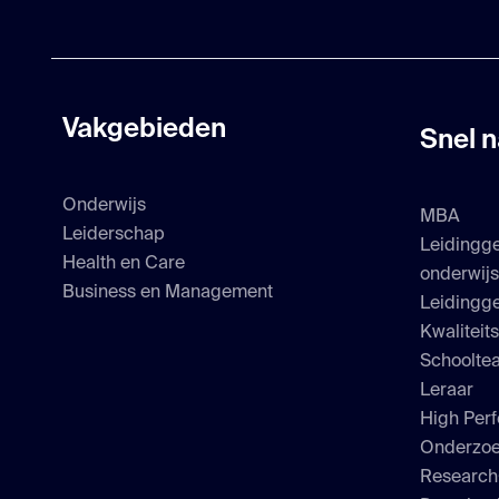
Vakgebieden
Snel n
Onderwijs
MBA
Leiderschap
Leidingg
Health en Care
onderwij
Business en Management
Leidingge
Kwaliteit
Schoolte
Leraar
High Perf
Onderzo
Researc