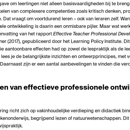
gave om leerlingen niet alleen basisvaardigheden bij te bren
kkelen van complexere competenties zoals kritisch denken, 
. Dat vraagt om voortdurend leren – ook van leraren zelf. Wan
le ontwikkeling is daarin een onmisbare pijler. Maar wat werk
nvatting van het rapport
Effective Teacher Professional Dev
 (2017), gepubliceerd door het Learning Policy Institute. Dit
ie aantoonbare effecten had op zowel de lespraktijk als de le
ht lees je de belangrijkste inzichten en ontwerpprincipes, met 
 Daarnaast zijn er een aantal aanbevelingen te vinden die verd
n van effectieve professionele ontwi
ering richt zich op vakinhoudelijke verdieping en didactiek bi
ekenonderwijs, begrijpend lezen of natuurwetenschappen. Dit 
jspraktijk.