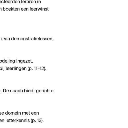
flecteerden leraren in
n boekten een leerwinst
n: via demonstratielessen,
odeling ingezet,
j leerlingen (p. 11–12).
. De coach biedt gerichte
olse domein met een
 letterkennis (p. 13).