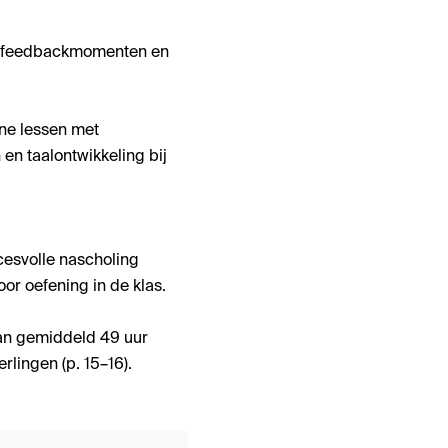
rele feedbackmomenten en
ine lessen met
en taalontwikkeling bij
esvolle nascholing
r oefening in de klas.
van gemiddeld 49 uur
rlingen (p. 15–16).