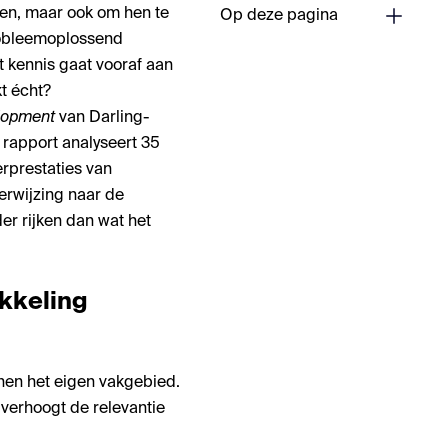
gen, maar ook om hen te
Op deze pagina
probleemoplossend
t kennis gaat vooraf aan
t écht?
elopment
van Darling-
 rapport analyseert 35
erprestaties van
verwijzing naar de
er rijken dan wat het
kkeling
nnen het eigen vakgebied.
verhoogt de relevantie