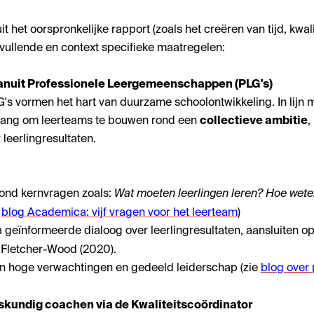
 het oorspronkelijke rapport (zoals het creëren van tijd, kwali
vullende en context specifieke maatregelen:
anuit Professionele Leergemeenschappen (PLG's)
s vormen het hart van duurzame schoolontwikkeling. In lijn m
ang om leerteams te bouwen rond een
collectieve ambitie
,
leerlingresultaten.
ond kernvragen zoals:
Wat moeten leerlingen leren? Hoe weten
e
blog Academica: vijf vragen voor het leerteam
)
 geïnformeerde dialoog over leerlingresultaten, aansluiten op
 Fletcher-Wood (2020).
van hoge verwachtingen en gedeeld leiderschap (zie
blog over 
jskundig coachen via de Kwaliteitscoördinator