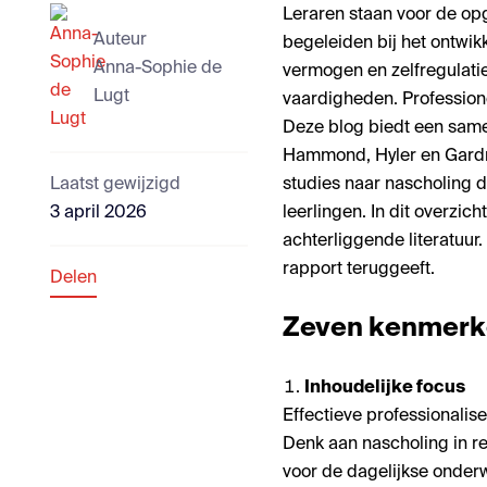
Leraren staan voor de op
Auteur
begeleiden bij het ontwi
Anna-Sophie de
vermogen en zelfregulatie
Lugt
vaardigheden. Professione
Deze blog biedt een same
Hammond, Hyler en Gardner
Laatst gewijzigd
studies naar nascholing d
3 april 2026
leerlingen. In dit overzic
achterliggende literatuur.
rapport teruggeeft.
Delen
Zeven kenmerke
Inhoudelijke focus
Effectieve professionalis
Denk aan nascholing in r
voor de dagelijkse onderwi