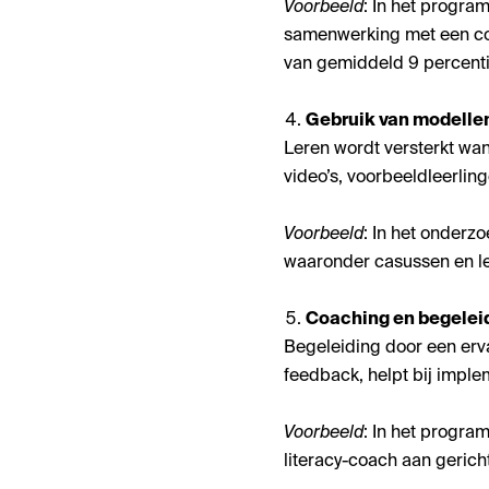
Voorbeeld
: In het progr
samenwerking met een coa
van gemiddeld 9 percentie
Gebruik van modelle
Leren wordt versterkt wan
video’s, voorbeeldleerlin
Voorbeeld
: In het onderz
waaronder casussen en lesv
Coaching en begelei
Begeleiding door een erv
feedback, helpt bij imple
Voorbeeld
: In het progra
literacy-coach aan gericht