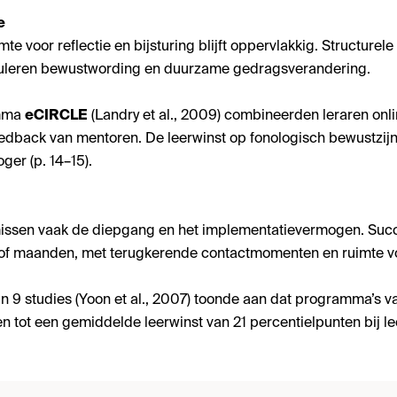
ie
imte voor reflectie en bijsturing blijft oppervlakkig. Structu
stimuleren bewustwording en duurzame gedragsverandering.
amma
eCIRCLE
(Landry et al., 2009) combineerden leraren onl
edback van mentoren. De leerwinst op fonologisch bewustzijn 
ger (p. 14–15).
issen vaak de diepgang en het implementatievermogen. Succ
f maanden, met terugkerende contactmomenten en ruimte voo
an 9 studies (Yoon et al., 2007) toonde aan dat programma’s 
n tot een gemiddelde leerwinst van 21 percentielpunten bij lee