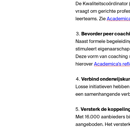
De Kwaliteitscoördinator 
vraagt om gerichte profe
leerteams. Zie
Academica'
Bevorder peer coachin
Naast formele begeleidin
stimuleert eigenaarschap,
Deze vorm van coaching s
hierover
Academica’s refl
Verbind onderwijsku
Losse initiatieven hebben
een samenhangende verbet
5.
Versterk de koppelin
Met 16.000 aanbieders bi
aangeboden. Het versterk