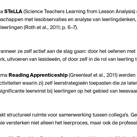
ma
STeLLA
(Science Teachers Learning from Lesson Analysis)
schappen met lesobservaties en analyse van leerlingdenken, 
eerlingen (Roth et al., 2011; p. 6–7).
wanneer ze zelf actief aan de slag gaan: door het oefenen me
k, uitvoeren van lesideeën, of door zelf in de rol van leerling 
amma
Reading Apprenticeship
(Greenleaf et al., 2011) werde
viteiten waarin zij zelf leerstrategieën toepasten die ze later
 significante leerwinst bij leerlingen op het gebied van leesvaar
kt structureel ruimte voor samenwerking tussen collega’s. Gez
sie versterken niet alleen het leerproces, maar ook de profess