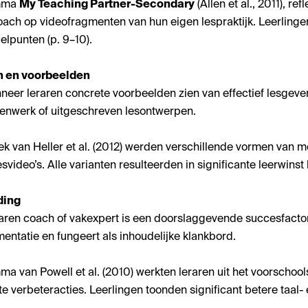
amma
My Teaching Partner-Secondary
(Allen et al., 2011), re
ch op videofragmenten van hun eigen lespraktijk. Leerlinge
lpunten (p. 9–10).
n en voorbeelden
neer leraren concrete voorbeelden zien van effectief lesgeve
genwerk of uitgeschreven lesontwerpen.
oek van Heller et al. (2012) werden verschillende vormen van m
ideo’s. Alle varianten resulteerden in significante leerwinst bi
ding
aren coach of vakexpert is een doorslaggevende succesfactor
mentatie en fungeert als inhoudelijke klankbord.
mma van Powell et al. (2010) werkten leraren uit het voorscho
e verbeteracties. Leerlingen toonden significant betere taal- en