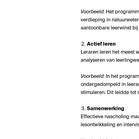
Voorbeeld
: Het program
verdieping in natuurweten
aantoonbare leerwinst bij l
Actief leren
Leraren leren het meest 
analyseren van leerlingwer
Voorbeeld
: In het progr
ondergedompeld in leeracti
stimuleren. Dit leidde tot
Samenwerking
Effectieve nascholing maa
lesontwikkeling en intervi