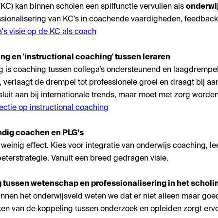
(KC) kan binnen scholen een spilfunctie vervullen als
onderwi
ssionalisering van KC’s in coachende vaardigheden, feedbac
s visie op de KC als coach
g en 'instructional coaching' tussen leraren
g is coaching tussen collega’s ondersteunend en laagdrempeli
 verlaagt de drempel tot professionele groei en draagt bij aan
luit aan bij internationale trends, maar moet met zorg word
ectie op instructional coaching
ndig coachen en PLG’s
 weinig effect. Kies voor integratie van onderwijs coaching, l
erstrategie. Vanuit een breed gedragen visie.
g tussen wetenschap en professionalisering in het schol
nnen het onderwijsveld weten we dat er niet alleen maar go
en van de koppeling tussen onderzoek en opleiden zorgt ervo