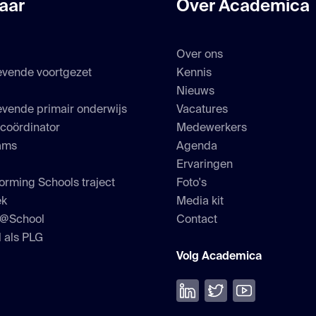
aar
Over Academica
Over ons
evende voortgezet
Kennis
s
Nieuws
vende primair onderwijs
Vacatures
scoördinator
Medewerkers
ams
Agenda
Ervaringen
orming Schools traject
Foto's
ek
Media kit
h@School
Contact
 als PLG
Volg Academica
Volg ons op LinkedIn
Volg ons op Twitter
Bekijk onze Yo