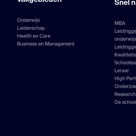
Snel n
Onderwijs
MBA
Leiderschap
Leidingg
Health en Care
onderwij
Business en Management
Leidingge
Kwaliteit
Schoolte
Leraar
High Perf
Onderzo
Researc
De school