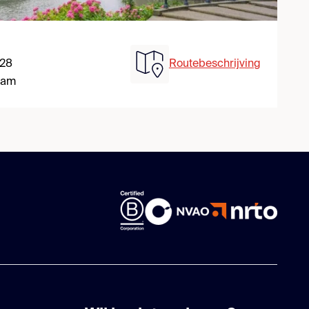
 28
Routebeschrijving
dam