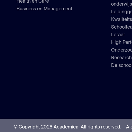
Health en Care
onderwij
Business en Management
Leidingge
Kwaliteit
Schoolte
Leraar
High Perf
Onderzo
Researc
De school
© Copyright 2026 Academica.
All rights reserved.
Al