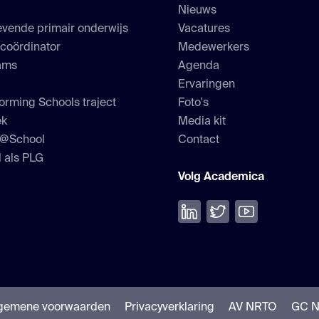
s
Nieuws
vende primair onderwijs
Vacatures
scoördinator
Medewerkers
ams
Agenda
Ervaringen
orming Schools traject
Foto's
ek
Media kit
h@School
Contact
 als PLG
Volg Academica
Volg ons op LinkedIn
Volg ons op Twitter
Bekijk onze Yo
gemene voorwaarden
Privacyverklaring
AV NRTO
GC 