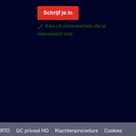
Schrijf je in
Kies uit onderwerpen die je
interessant vind
uTube
NRTO
GC privaat HO
Klachtenprocedure
Cookies