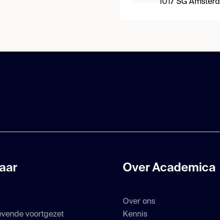
1017 SG Amster
aar
Over Academica
Over ons
evende voortgezet
Kennis