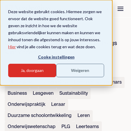
Deze website gebruikt cookies. Hiermee zorgen we
ervoor dat de website goed functioneert. Ook
geven ze inzicht in hoe we de website
Kennisdatabase
gebruiksvriendelijker kunnen maken en kunnen we
inhoud tonen die afgestemd is op jouw interesses.
Dé plek waar je al onze artikelen en blogs
Hier
vind je alle cookies terug en wat deze doen.
kunt vinden
Cooke instellingen
Ja, doorgaan
Weigeren
Filters
Alle artikelen
Leiderschap
Leiderschap webinars
Business
Lesgeven
Sustainability
Onderwijspraktijk
Leraar
Duurzame schoolontwikkeling
Leren
Onderwijswetenschap
PLG
Leerteams