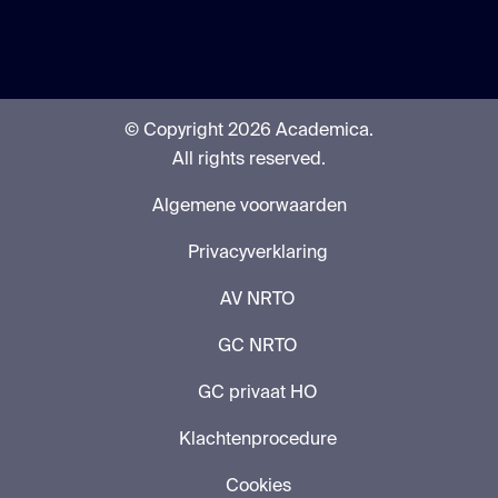
© Copyright 2026 Academica.
All rights reserved.
Algemene voorwaarden
Privacyverklaring
AV NRTO
GC NRTO
GC privaat HO
Klachtenprocedure
Cookies