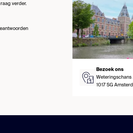
raag verder.
 beantwoorden
Bezoek ons
Weteringschans
1017 SG Amster