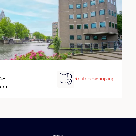
 28
Routebeschrijving
dam