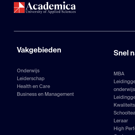
Vakgebieden
Snel n
Onderwijs
MBA
Leiderschap
Leidingg
Health en Care
onderwij
Business en Management
Leidingge
Kwaliteit
Schoolte
Leraar
High Perf