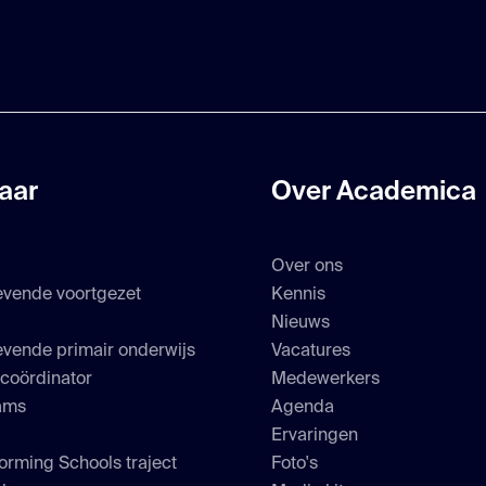
aar
Over Academica
Over ons
evende voortgezet
Kennis
s
Nieuws
vende primair onderwijs
Vacatures
scoördinator
Medewerkers
ams
Agenda
Ervaringen
orming Schools traject
Foto's